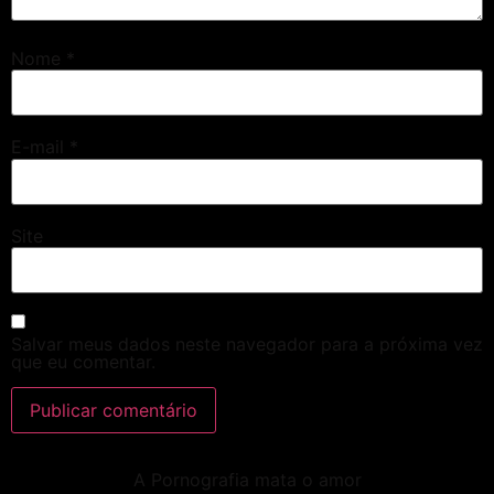
Nome
*
E-mail
*
Site
Salvar meus dados neste navegador para a próxima vez
que eu comentar.
A Pornografia mata o amor