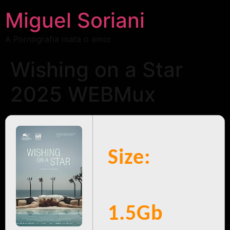
Miguel Soriani
A Pornografia mata o amor
Wishing on a Star
2025 WEBMux
Size:
1.5Gb