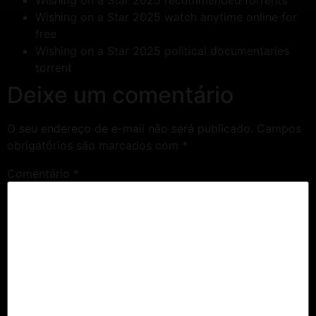
Wishing on a Star 2025 recommended torrents
Wishing on a Star 2025 watch anytime online for
free
Wishing on a Star 2025 political documentaries
torrent
Deixe um comentário
O seu endereço de e-mail não será publicado.
Campos
obrigatórios são marcados com
*
Comentário
*