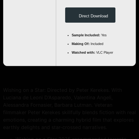
Direct Download
Sample Included:
Yes
Making Of:
Included
Watched with:
VLC Player
Wishing on a Star: Directed by Peter Kerekes. With
Luciana de Leoni D’Asparedo, Valentina Angeli,
Alessandra Fornasier, Barbara Lutman. Veteran
filmmaker Peter Kerekes skillfully blends fiction with real
emotions, creating a charming hybrid film that explores
earthly delights and star-crossed narratives.