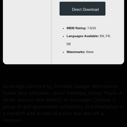
Direct Download
IMDB Rating:
7.6/10
Languages Available:
EN, FR,
DE
Watermarks:
None
Sovereign: Directed by Christian Swegal. With Dennis
Quaid, Nick Offerman, Jacob Tremblay, Nancy Travis. A
father and son who identify as Sovereign Citizens, a
group of anti-government extremists, find themselves in
a standoff with a chief of police that sets off a
manhunt.