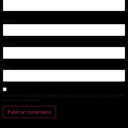
Nome
*
E-mail
*
Site
Salvar meus dados neste navegador para a próxima vez
que eu comentar.