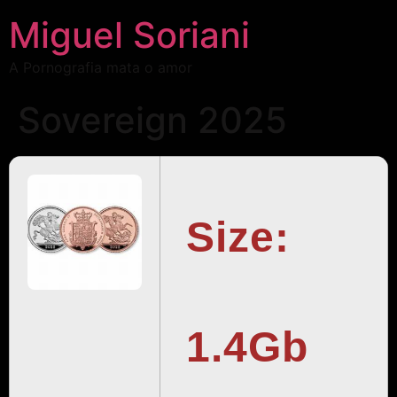
Miguel Soriani
A Pornografia mata o amor
Sovereign 2025
Size:
1.4Gb