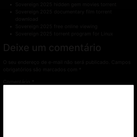
Sovereign 2025 hidden gem movies torrent
Sovereign 2025 documentary film torrent
download
Sovereign 2025 free online viewing
Sovereign 2025 torrent program for Linux
Deixe um comentário
O seu endereço de e-mail não será publicado.
Campos
obrigatórios são marcados com
*
Comentário
*