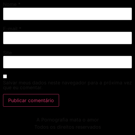
Nome
*
E-mail
*
Site
Salvar meus dados neste navegador para a próxima vez
que eu comentar.
A Pornografia mata o amor
Todos os direitos reservados