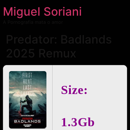
Miguel Soriani
A Pornografia mata o amor
Predator: Badlands
2025 Remux
Size:
1.3Gb