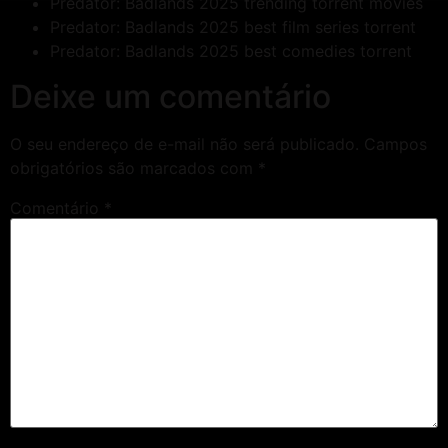
Predator: Badlands 2025 trending torrent movies
Predator: Badlands 2025 best film series torrent
Predator: Badlands 2025 best comedies torrent
Deixe um comentário
O seu endereço de e-mail não será publicado.
Campos
obrigatórios são marcados com
*
Comentário
*