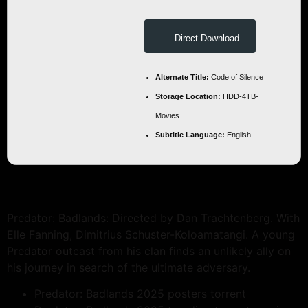
Direct Download
Alternate Title:
Code of Silence
Storage Location:
HDD-4TB-
Movies
Subtitle Language:
English
Predator: Badlands: Directed by Dan Trachtenberg. With
Elle Fanning, Dimitrius Schuster-Koloamatangi. A young
Predator outcast from his clan finds an unlikely ally on
his journey in search of the ultimate adversary.
Predator: Badlands 2025 posters torrent