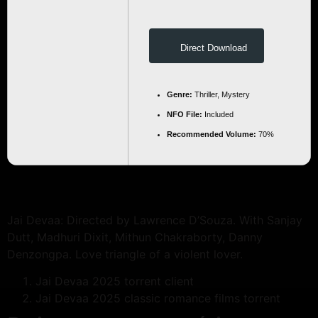
Direct Download
Genre:
Thriller, Mystery
NFO File:
Included
Recommended Volume:
70%
Jai Devaa: Directed by Lawrence D’Souza. With Sanjay
Dutt, Madhuri Dixit, Mithun Chakraborty, Danny
Denzongpa. Love triangle of a violent lover.
Jai Devaa 2025 torrent client
Jai Devaa 2025 classic romance films torrent