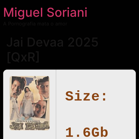
Miguel Soriani
A Pornografia mata o amor
Jai Devaa 2025
[QxR]
Size:
1.6Gb