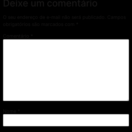
Deixe um comentário
O seu endereço de e-mail não será publicado.
Campos
obrigatórios são marcados com
*
Comentário
*
Nome
*