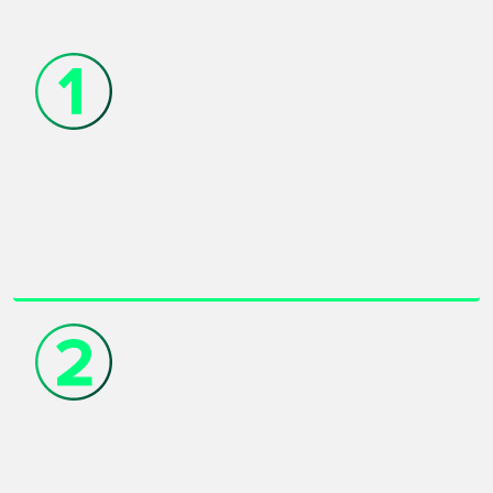
Ter o direcionamento correto, indo na
raiz do problema e não somente
tentando sair na base da força de
vontade.
Entender como funciona o mecanismo
do vício, os detalhes ocultos, o ritual