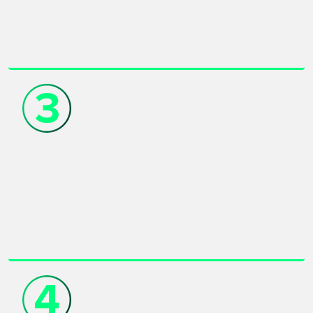
que leva a recair e os gatilhos mais
fortes que te derrubam quando tudo
parecia tranquilo.
Reordenar a própria vida em base aos
pilares mais fundamentais do ser
humano, para que assim o problema da
pornografia não seja mais o centro das
atenções.