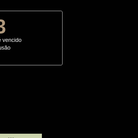
3
é vencido
lusão