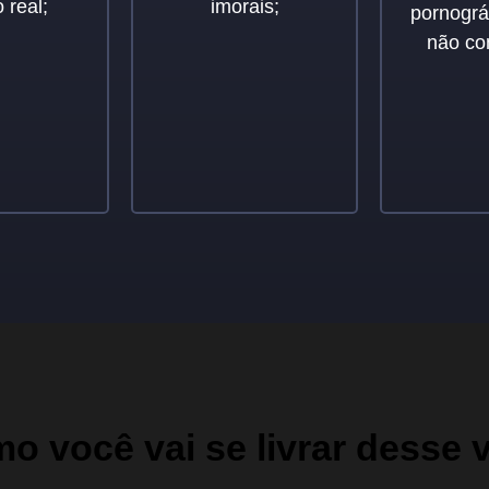
 real;
imorais;
pornográ
não co
o você vai se livrar desse v