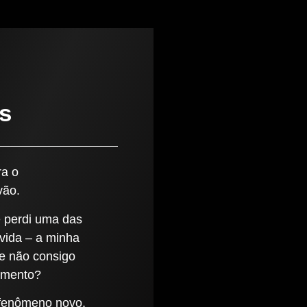
s
ra o
vão.
e perdi uma das
vida – a minha
ue não consigo
rimento?
 fenômeno novo,