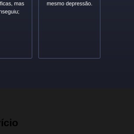
ficas, mas
mesmo depressão.
nseguiu;
ício