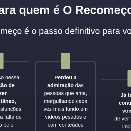
ara quem é O Recomeç
eço é o passo definitivo para v
so nessa
Perdeu a
ção de
admiração
das
zer
pessoas que ama,
Já t
tâneo,
mergulhando cada
contr
isfunções
vez mais fundo em
von
a falta de
vídeos pesados e
de ver 
o pelo
com conteúdos
ima