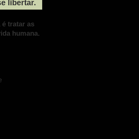
e libertar.
é tratar as
 vida humana.
e