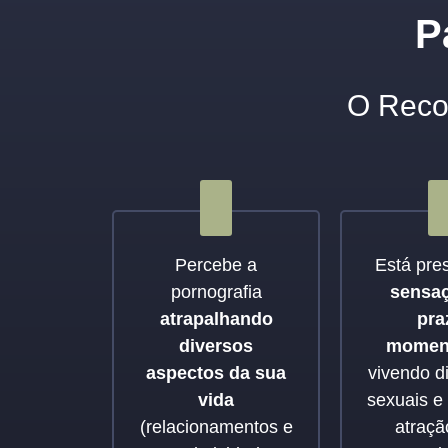
P
O Recom
Percebe a
Está pre
pornografia
sensa
atrapalhando
pra
diversos
momen
aspectos da sua
vivendo d
vida
sexuais e 
(relacionamentos e
atraçã