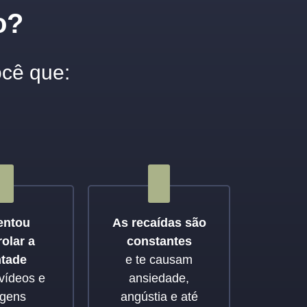
o?
ocê que:
entou
As recaídas são
olar a
constantes
tade
e te causam
vídeos e
ansiedade,
gens
angústia e até