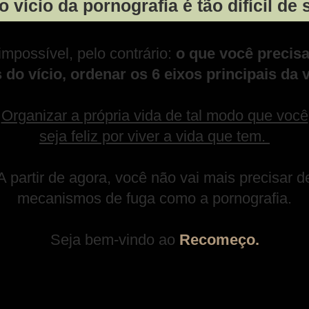
o vício da pornografia é tão difícil de s
mpossível, pelo contrário:
o que você precisa 
 do vício, ordenar os 6 eixos principais da
Organizar a própria vida de tal modo que você
seja feliz por viver a vida que tem.
A partir de agora, você não vai mais precisar d
mecanismos de fuga como a pornografia.
Seja bem-vindo ao
Recomeço.