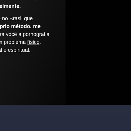
elmente.
 no Brasil que
prio método, me
ra você a pornografia
um problema
físico,
l e espiritual.